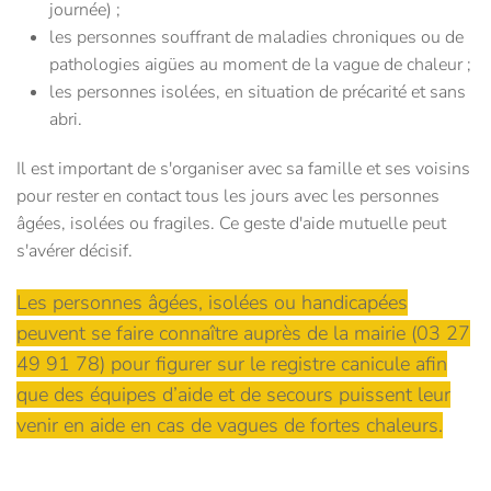
journée) ;
les personnes souffrant de maladies chroniques ou de
pathologies aigües au moment de la vague de chaleur ;
les personnes isolées, en situation de précarité et sans
abri.
Il est important de s'organiser avec sa famille et ses voisins
pour rester en contact tous les jours avec les personnes
âgées, isolées ou fragiles. Ce geste d'aide mutuelle peut
s'avérer décisif.
Les personnes âgées, isolées ou handicapées
peuvent se faire connaître auprès de la mairie (03 27
49 91 78) pour figurer sur le registre canicule afin
que des équipes d’aide et de secours puissent leur
venir en aide en cas de vagues de fortes chaleurs.